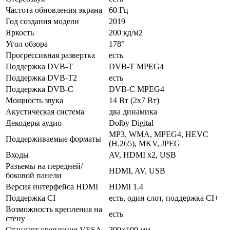
Частота обновления экрана
60 Гц
Год создания модели
2019
Яркость
200 кд/м2
Угол обзора
178°
Прогрессивная развертка
есть
Поддержка DVB-T
DVB-T MPEG4
Поддержка DVB-T2
есть
Поддержка DVB-C
DVB-C MPEG4
Мощность звука
14 Вт (2х7 Вт)
Акустическая система
два динамика
Декодеры аудио
Dolby Digital
MP3, WMA, MPEG4, HEVC
Поддерживаемые форматы
(H.265), MKV, JPEG
Входы
AV, HDMI x2, USB
Разъемы на передней/
HDMI, AV, USB
боковой панели
Версия интерфейса HDMI
HDMI 1.4
Поддержка CI
есть, один слот, поддержка CI+
Возможность крепления на
есть
стену
Стандарт крепления VESA
200×100 мм