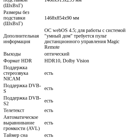
(ШxВxГ)
Размеры без
подставки
1468x854x90 мм
(ШxВxГ)
ОС webOS 4.5; для работы с системой
Дополнительная
"умный дом" требуется пульт
информация
дистанционного управления Magic
Remote
Выходы
оптический
Формат HDR
HDR10, Dolby Vision
Поддержка
стереозвука
есть
NICAM
Поддержка DVB-
есть
S
Поддержка DVB-
есть
S2
Телетекст
есть
Автоматическое
выравнивание
есть
громкости (AVL)
Таймер сна
есть