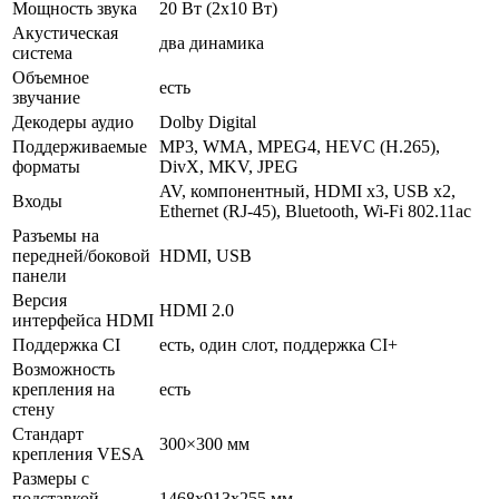
Мощность звука
20 Вт (2х10 Вт)
Акустическая
два динамика
система
Объемное
есть
звучание
Декодеры аудио
Dolby Digital
Поддерживаемые
MP3, WMA, MPEG4, HEVC (H.265),
форматы
DivX, MKV, JPEG
AV, компонентный, HDMI x3, USB x2,
Входы
Ethernet (RJ-45), Bluetooth, Wi-Fi 802.11ac
Разъемы на
передней/боковой
HDMI, USB
панели
Версия
HDMI 2.0
интерфейса HDMI
Поддержка CI
есть, один слот, поддержка CI+
Возможность
крепления на
есть
стену
Стандарт
300×300 мм
крепления VESA
Размеры с
подставкой
1468x913x255 мм