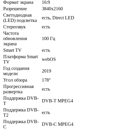
Формат экрана
16:9
Разрешение
3840x2160
Светодиодная
есть, Direct LED
(LED) подсветка
Стереозвук
есть
Частота
обновления
100 Гц
экрана
Smart TV
есть
Платформа Smart
webOS
TV
Год создания
2019
модели
Угол обзора
178°
Прогрессивная
есть
развертка
Поддержка DVB-
DVB-T MPEG4
T
Поддержка DVB-
есть
T2
Поддержка DVB-
DVB-C MPEG4
C