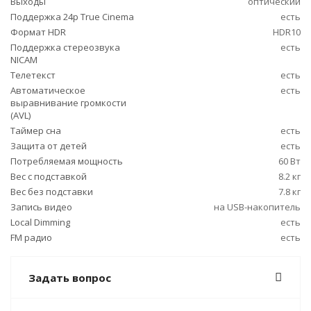
Выходы
оптический
Поддержка 24p True Cinema
есть
Формат HDR
HDR10
Поддержка стереозвука
есть
NICAM
Телетекст
есть
Автоматическое
есть
выравнивание громкости
(AVL)
Таймер сна
есть
Защита от детей
есть
Потребляемая мощность
60 Вт
Вес с подставкой
8.2 кг
Вес без подставки
7.8 кг
Запись видео
на USB-накопитель
Local Dimming
есть
FM радио
есть
Задать вопрос