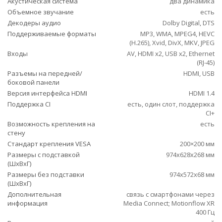
Акустическая система
два динамика
Объемное звучание
есть
Декодеры аудио
Dolby Digital, DTS
Поддерживаемые форматы
MP3, WMA, MPEG4, HEVC
(H.265), Xvid, DivX, MKV, JPEG
Входы
AV, HDMI x2, USB x2, Ethernet
(RJ-45)
Разъемы на передней/
HDMI, USB
боковой панели
Версия интерфейса HDMI
HDMI 1.4
Поддержка CI
есть, один слот, поддержка
CI+
Возможность крепления на
есть
стену
Стандарт крепления VESA
200×200 мм
Размеры с подставкой
974x628x268 мм
(ШxВxГ)
Размеры без подставки
974x572x68 мм
(ШxВxГ)
Дополнительная
связь с смартфонами через
информация
Media Connect; Motionflow XR
400 Гц