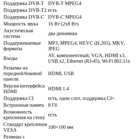
Поддержка DVB-T
DVB-T MPEG4
Поддержка DVB-T2
есть
Поддержка DVB-C
DVB-C MPEG4
Мощность звука
16 Вт (2х8 Вт)
Акустическая
два динамика
система
Поддерживаемые
MP3, MPEG4, HEVC (H.265), MKV,
форматы
JPEG
AV, компонентный, VGA, HDMI x3,
Входы
USB x2, Ethernet (RJ-45), Wi-Fi 802.11n
Разъемы на
передней/боковой
HDMI, USB
панели
Версия интерфейса
HDMI 1.4
HDMI
Поддержка CI
есть, один слот, поддержка CI+
Встроенная память
8 Гб
Возможность
есть
крепления на стену
Стандарт крепления
100×100 мм
VESA
Размеры с