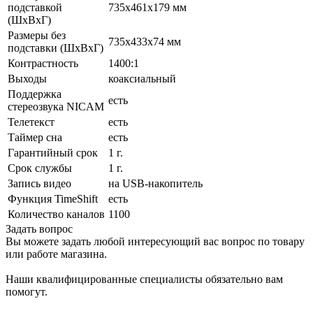
подставкой
735x461x179 мм
(ШxВxГ)
Размеры без
735x433x74 мм
подставки (ШxВxГ)
Контрастность
1400:1
Выходы
коаксиальный
Поддержка
есть
стереозвука NICAM
Телетекст
есть
Таймер сна
есть
Гарантийный срок
1 г.
Срок службы
1 г.
Запись видео
на USB-накопитель
Функция TimeShift
есть
Количество каналов
1100
Задать вопрос
Вы можете задать любой интересующий вас вопрос по товару
или работе магазина.
Наши квалифицированные специалисты обязательно вам
помогут.