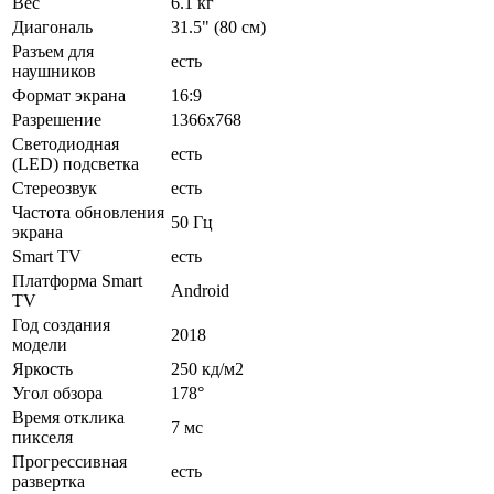
Вес
6.1 кг
Диагональ
31.5" (80 см)
Разъем для
есть
наушников
Формат экрана
16:9
Разрешение
1366x768
Светодиодная
есть
(LED) подсветка
Стереозвук
есть
Частота обновления
50 Гц
экрана
Smart TV
есть
Платформа Smart
Android
TV
Год создания
2018
модели
Яркость
250 кд/м2
Угол обзора
178°
Время отклика
7 мс
пикселя
Прогрессивная
есть
развертка