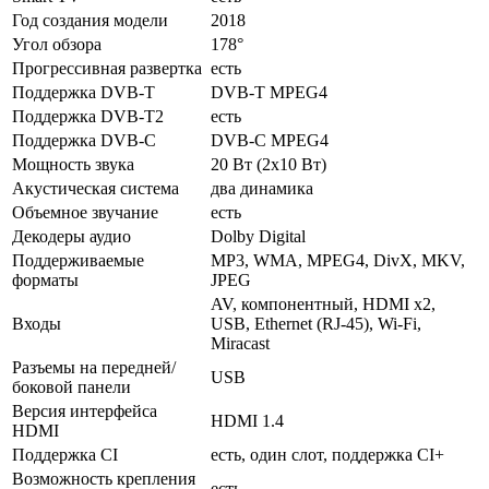
Год создания модели
2018
Угол обзора
178°
Прогрессивная развертка
есть
Поддержка DVB-T
DVB-T MPEG4
Поддержка DVB-T2
есть
Поддержка DVB-C
DVB-C MPEG4
Мощность звука
20 Вт (2х10 Вт)
Акустическая система
два динамика
Объемное звучание
есть
Декодеры аудио
Dolby Digital
Поддерживаемые
MP3, WMA, MPEG4, DivX, MKV,
форматы
JPEG
AV, компонентный, HDMI x2,
Входы
USB, Ethernet (RJ-45), Wi-Fi,
Miracast
Разъемы на передней/
USB
боковой панели
Версия интерфейса
HDMI 1.4
HDMI
Поддержка CI
есть, один слот, поддержка CI+
Возможность крепления
есть