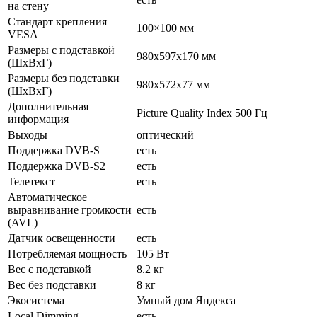
на стену
Стандарт крепления
100×100 мм
VESA
Размеры с подставкой
980x597x170 мм
(ШxВxГ)
Размеры без подставки
980x572x77 мм
(ШxВxГ)
Дополнительная
Picture Quality Index 500 Гц
информация
Выходы
оптический
Поддержка DVB-S
есть
Поддержка DVB-S2
есть
Телетекст
есть
Автоматическое
выравнивание громкости
есть
(AVL)
Датчик освещенности
есть
Потребляемая мощность
105 Вт
Вес с подставкой
8.2 кг
Вес без подставки
8 кг
Экосистема
Умный дом Яндекса
Local Dimming
есть