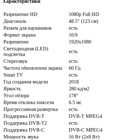
Характеристики
Разрешение HD
1080p Full HD
Диагональ
48.5" (123 см)
Разъем для наушников
есть
Формат экрана
16:9
Разрешение
1920x1080
Светодиодная (LED)
есть
подсветка
Стереозвук
есть
Частота обновления экрана
60 Гц
Smart TV
есть
Год создания модели
2018
Яркость
280 кд/м2
Угол обзора
178°
Время отклика пикселя
6.5 мс
Прогрессивная развертка
есть
Поддержка DVB-T
DVB-T MPEG4
Поддержка DVB-T2
есть
Поддержка DVB-C
DVB-C MPEG4
Мощность звука
16 Вт (2х8 Вт)