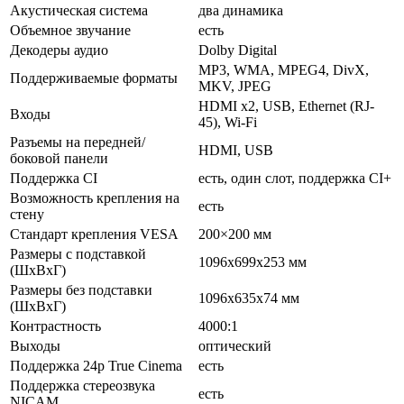
Акустическая система
два динамика
Объемное звучание
есть
Декодеры аудио
Dolby Digital
MP3, WMA, MPEG4, DivX,
Поддерживаемые форматы
MKV, JPEG
HDMI x2, USB, Ethernet (RJ-
Входы
45), Wi-Fi
Разъемы на передней/
HDMI, USB
боковой панели
Поддержка CI
есть, один слот, поддержка CI+
Возможность крепления на
есть
стену
Стандарт крепления VESA
200×200 мм
Размеры с подставкой
1096x699x253 мм
(ШxВxГ)
Размеры без подставки
1096x635x74 мм
(ШxВxГ)
Контрастность
4000:1
Выходы
оптический
Поддержка 24p True Cinema
есть
Поддержка стереозвука
есть
NICAM