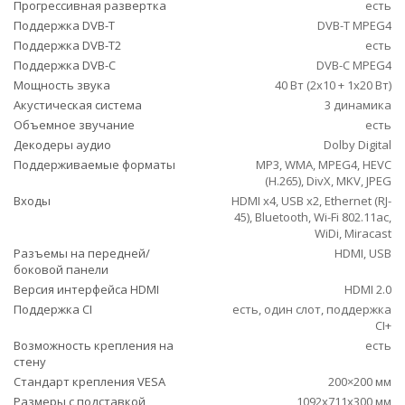
Прогрессивная развертка
есть
Поддержка DVB-T
DVB-T MPEG4
Поддержка DVB-T2
есть
Поддержка DVB-C
DVB-C MPEG4
Мощность звука
40 Вт (2х10 + 1х20 Вт)
Акустическая система
3 динамика
Объемное звучание
есть
Декодеры аудио
Dolby Digital
Поддерживаемые форматы
MP3, WMA, MPEG4, HEVC
(H.265), DivX, MKV, JPEG
Входы
HDMI x4, USB x2, Ethernet (RJ-
45), Bluetooth, Wi-Fi 802.11ac,
WiDi, Miracast
Разъемы на передней/
HDMI, USB
боковой панели
Версия интерфейса HDMI
HDMI 2.0
Поддержка CI
есть, один слот, поддержка
CI+
Возможность крепления на
есть
стену
Стандарт крепления VESA
200×200 мм
Размеры с подставкой
1092x711x300 мм