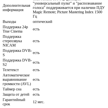
"универсальный пульт" и "распознавание
Дополнительная
голоса" поддерживается при наличии ПДУ
информация
Magic Remote; Picture Mastering Index 1500
Гц
Выходы
оптический
Поддержка 24p
есть
True Cinema
Поддержка
стереозвука
есть
NICAM
Поддержка DVB-
есть
S
Поддержка DVB-
есть
S2
Телетекст
есть
Автоматическое
выравнивание
есть
громкости (AVL)
Таймер сна
есть
Защита от детей
есть
Гарантийный
12 мес.
срок