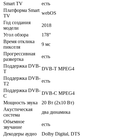
Smart TV
есть
Платформа Smart
webOS
TV
Год создания
2018
модели
Угол обзора
178°
Время отклика
9 мс
пикселя
Прогрессивная
есть
развертка
Поддержка DVB-
DVB-T MPEG4
T
Поддержка DVB-
есть
T2
Поддержка DVB-
DVB-C MPEG4
C
Мощность звука
20 Вт (2х10 Вт)
Акустическая
два динамика
система
Объемное
есть
звучание
Декодеры аудио
Dolby Digital, DTS