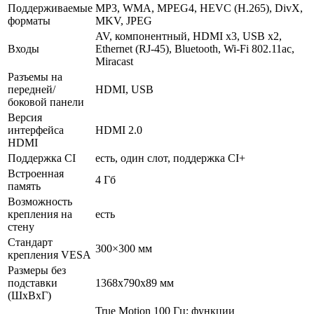
Поддерживаемые
MP3, WMA, MPEG4, HEVC (H.265), DivX,
форматы
MKV, JPEG
AV, компонентный, HDMI x3, USB x2,
Входы
Ethernet (RJ-45), Bluetooth, Wi-Fi 802.11ac,
Miracast
Разъемы на
передней/
HDMI, USB
боковой панели
Версия
интерфейса
HDMI 2.0
HDMI
Поддержка CI
есть, один слот, поддержка CI+
Встроенная
4 Гб
память
Возможность
крепления на
есть
стену
Стандарт
300×300 мм
крепления VESA
Размеры без
подставки
1368x790x89 мм
(ШxВxГ)
True Motion 100 Гц; функции