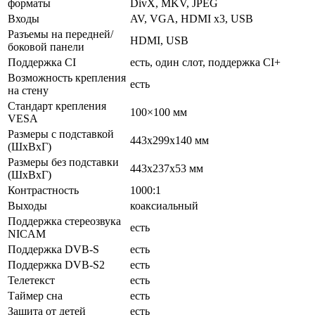
форматы
DivX, MKV, JPEG
Входы
AV, VGA, HDMI x3, USB
Разъемы на передней/
HDMI, USB
боковой панели
Поддержка CI
есть, один слот, поддержка CI+
Возможность крепления
есть
на стену
Стандарт крепления
100×100 мм
VESA
Размеры с подставкой
443x299x140 мм
(ШxВxГ)
Размеры без подставки
443x237x53 мм
(ШxВxГ)
Контрастность
1000:1
Выходы
коаксиальный
Поддержка стереозвука
есть
NICAM
Поддержка DVB-S
есть
Поддержка DVB-S2
есть
Телетекст
есть
Таймер сна
есть
Защита от детей
есть