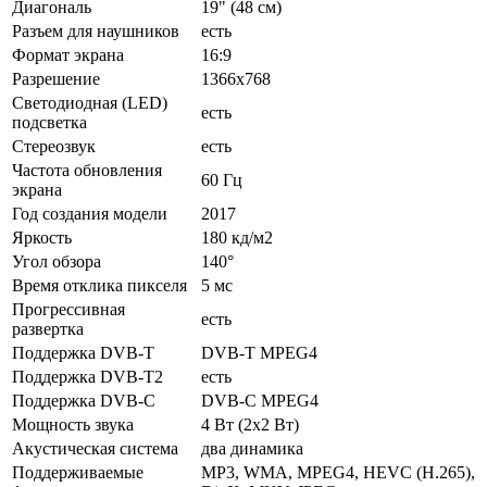
Диагональ
19" (48 см)
Разъем для наушников
есть
Формат экрана
16:9
Разрешение
1366x768
Светодиодная (LED)
есть
подсветка
Стереозвук
есть
Частота обновления
60 Гц
экрана
Год создания модели
2017
Яркость
180 кд/м2
Угол обзора
140°
Время отклика пикселя
5 мс
Прогрессивная
есть
развертка
Поддержка DVB-T
DVB-T MPEG4
Поддержка DVB-T2
есть
Поддержка DVB-C
DVB-C MPEG4
Мощность звука
4 Вт (2х2 Вт)
Акустическая система
два динамика
Поддерживаемые
MP3, WMA, MPEG4, HEVC (H.265),