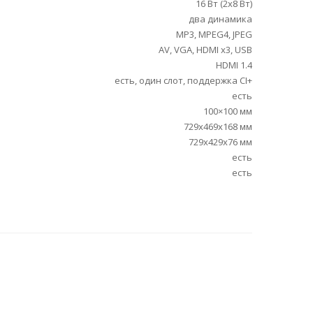
16 Вт (2х8 Вт)
два динамика
MP3, MPEG4, JPEG
AV, VGA, HDMI x3, USB
HDMI 1.4
есть, один слот, поддержка CI+
есть
100×100 мм
729x469x168 мм
729x429x76 мм
есть
есть