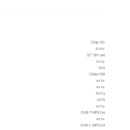
720p HD
4.4 кг
32" (81 см)
есть
16:9
1366x768
есть
есть
50 Гц
2019
есть
DVB-T MPEG4
есть
DVB-C MPEG4