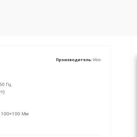
Производитель:
Irbis
50 Гц
т)
) 100×100 Мм