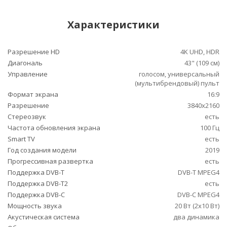
Характеристики
Разрешение HD
4K UHD, HDR
Диагональ
43" (109 см)
Управление
голосом, универсальный
(мультибрендовый) пульт
Формат экрана
16:9
Разрешение
3840x2160
Стереозвук
есть
Частота обновления экрана
100 Гц
Smart TV
есть
Год создания модели
2019
Прогрессивная развертка
есть
Поддержка DVB-T
DVB-T MPEG4
Поддержка DVB-T2
есть
Поддержка DVB-C
DVB-C MPEG4
Мощность звука
20 Вт (2х10 Вт)
Акустическая система
два динамика