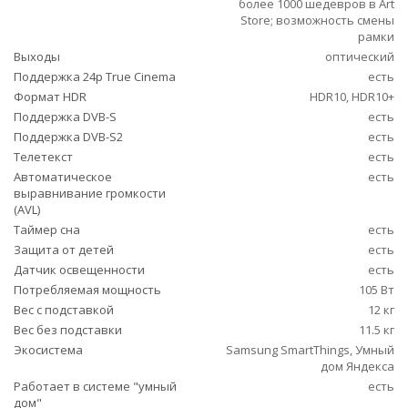
более 1000 шедевров в Art
Store; возможность смены
рамки
Выходы
оптический
Поддержка 24p True Cinema
есть
Формат HDR
HDR10, HDR10+
Поддержка DVB-S
есть
Поддержка DVB-S2
есть
Телетекст
есть
Автоматическое
есть
выравнивание громкости
(AVL)
Таймер сна
есть
Защита от детей
есть
Датчик освещенности
есть
Потребляемая мощность
105 Вт
Вес с подставкой
12 кг
Вес без подставки
11.5 кг
Экосистема
Samsung SmartThings, Умный
дом Яндекса
Работает в системе "умный
есть
дом"