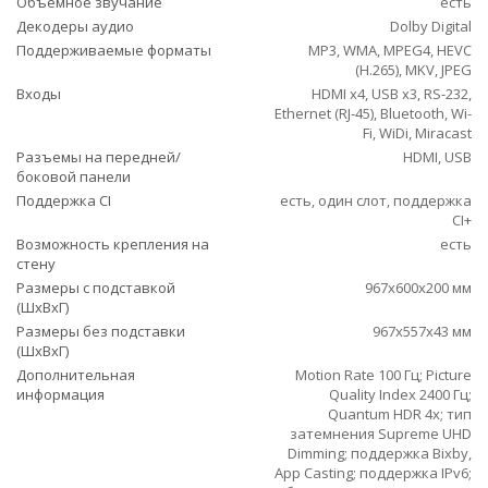
Объемное звучание
есть
Декодеры аудио
Dolby Digital
Поддерживаемые форматы
MP3, WMA, MPEG4, HEVC
(H.265), MKV, JPEG
Входы
HDMI x4, USB x3, RS-232,
Ethernet (RJ-45), Bluetooth, Wi-
Fi, WiDi, Miracast
Разъемы на передней/
HDMI, USB
боковой панели
Поддержка CI
есть, один слот, поддержка
CI+
Возможность крепления на
есть
стену
Размеры с подставкой
967x600x200 мм
(ШxВxГ)
Размеры без подставки
967x557x43 мм
(ШxВxГ)
Дополнительная
Motion Rate 100 Гц; Picture
информация
Quality Index 2400 Гц;
Quantum HDR 4x; тип
затемнения Supreme UHD
Dimming; поддержка Bixby,
App Casting; поддержка IPv6;