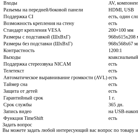
Входы
AV, компонент
Разъемы на передней/боковой панели
HDMI, USB
Поддержка CI
есть, один сл
Возможность крепления на стену
есть
Стандарт крепления VESA
200×100 мм
Размеры с подставкой (ШxВxГ)
968x615x208 
Размеры без подставки (ШxВxГ)
968x568x67 м
Контрастность
1200:1
Выходы
коаксиальны
Поддержка стереозвука NICAM
есть
Телетекст
есть
Автоматическое выравнивание громкости (AVL)
есть
Таймер сна
есть
Защита от детей
есть
Гарантийный срок
1 г.
Срок службы
365 дн.
Запись видео
на USB-накоп
Функция TimeShift
есть
Задать вопрос
Вы можете задать любой интересующий вас вопрос по товару и