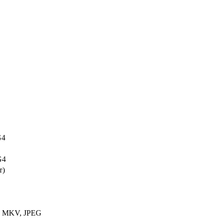
G4
G4
т)
 MKV, JPEG