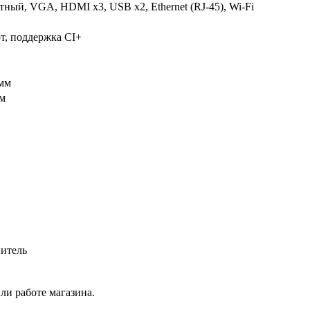
ный, VGA, HDMI x3, USB x2, Ethernet (RJ-45), Wi-Fi
от, поддержка CI+
мм
м
й
итель
ли работе магазина.