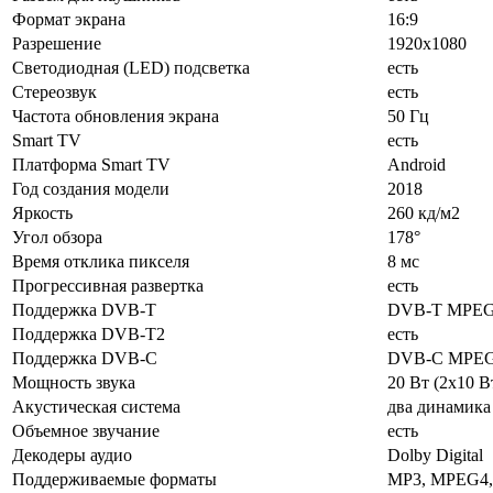
Формат экрана
16:9
Разрешение
1920x1080
Светодиодная (LED) подсветка
есть
Стереозвук
есть
Частота обновления экрана
50 Гц
Smart TV
есть
Платформа Smart TV
Android
Год создания модели
2018
Яркость
260 кд/м2
Угол обзора
178°
Время отклика пикселя
8 мс
Прогрессивная развертка
есть
Поддержка DVB-T
DVB-T MPE
Поддержка DVB-T2
есть
Поддержка DVB-C
DVB-C MPE
Мощность звука
20 Вт (2х10 В
Акустическая система
два динамика
Объемное звучание
есть
Декодеры аудио
Dolby Digital
Поддерживаемые форматы
MP3, MPEG4,