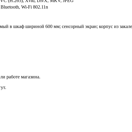
 (H.265), Xvid, DivX, MKV, JPEG
 Bluetooth, Wi-Fi 802.11n
мый в шкаф шириной 600 мм; сенсорный экран; корпус из закал
ли работе магазина.
ут.