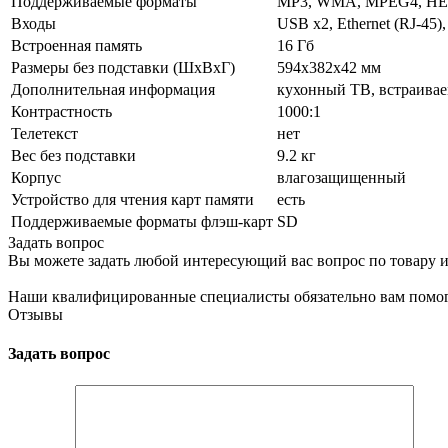
Поддерживаемые форматы
MP3, WMA, MPEG4, HEVC
Входы
USB x2, Ethernet (RJ-45),
Встроенная память
16 Гб
Размеры без подставки (ШxВxГ)
594x382x42 мм
Дополнительная информация
кухонный ТВ, встраивае
Контрастность
1000:1
Телетекст
нет
Вес без подставки
9.2 кг
Корпус
влагозащищенный
Устройство для чтения карт памяти
есть
Поддерживаемые форматы флэш-карт
SD
Задать вопрос
Вы можете задать любой интересующий вас вопрос по товару и
Наши квалифицированные специалисты обязательно вам помог
Отзывы
Задать вопрос