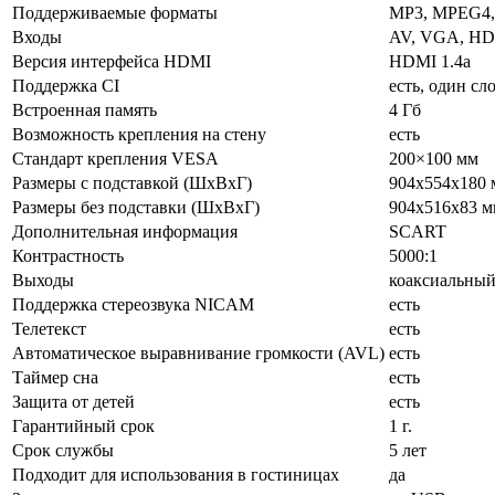
Поддерживаемые форматы
MP3, MPEG4, 
Входы
AV, VGA, HDMI
Версия интерфейса HDMI
HDMI 1.4a
Поддержка CI
есть, один сл
Встроенная память
4 Гб
Возможность крепления на стену
есть
Стандарт крепления VESA
200×100 мм
Размеры с подставкой (ШxВxГ)
904x554x180 
Размеры без подставки (ШxВxГ)
904x516x83 м
Дополнительная информация
SCART
Контрастность
5000:1
Выходы
коаксиальны
Поддержка стереозвука NICAM
есть
Телетекст
есть
Автоматическое выравнивание громкости (AVL)
есть
Таймер сна
есть
Защита от детей
есть
Гарантийный срок
1 г.
Срок службы
5 лет
Подходит для использования в гостиницах
да