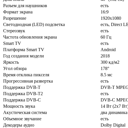
Разъем для наушников
есть
Формат экрана
16:9
Разрешение
1920x1080
Светодиодная (LED) подсветка
есть, Direct 
Стереозвук
есть
Частота обновления экрана
60 Гц
Smart TV
есть
Платформа Smart TV
Android
Год создания модели
2018
Яркость
300 кд/м2
Угол обзора
178°
Время отклика пикселя
8.5 мс
Прогрессивная развертка
есть
Поддержка DVB-T
DVB-T MPE
Поддержка DVB-T2
есть
Поддержка DVB-C
DVB-C MPE
Мощность звука
14 Вт (2x7 Вт
Акустическая система
два динамика
Объемное звучание
есть
Декодеры аудио
Dolby Digital