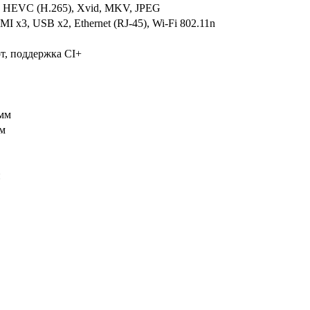
HEVC (H.265), Xvid, MKV, JPEG
 x3, USB x2, Ethernet (RJ-45), Wi-Fi 802.11n
от, поддержка CI+
мм
м
й