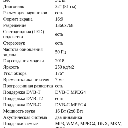
Вес
5.2 кг
Диагональ
32" (81 см)
Разъем для наушников
есть
Формат экрана
16:9
Разрешение
1366x768
Светодиодная (LED)
есть
подсветка
Стереозвук
есть
Частота обновления
50 Гц
экрана
Год создания модели
2018
Яркость
250 кд/м2
Угол обзора
176°
Время отклика пикселя
7 мс
Прогрессивная развертка
есть
Поддержка DVB-T
DVB-T MPEG4
Поддержка DVB-T2
есть
Поддержка DVB-C
DVB-C MPEG4
Мощность звука
16 Вт (2х8 Вт)
Акустическая система
два динамика
Поддерживаемые
MP3, WMA, MPEG4, DivX, MKV,