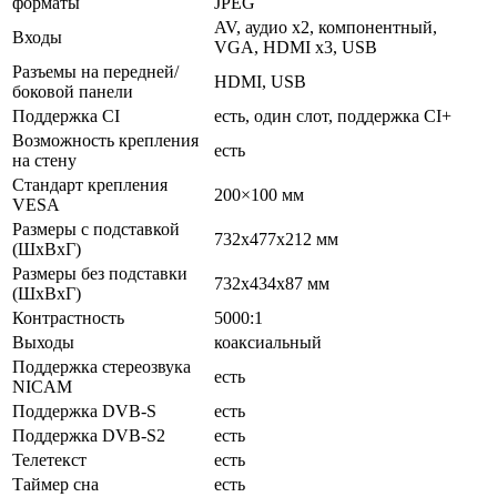
форматы
JPEG
AV, аудио x2, компонентный,
Входы
VGA, HDMI x3, USB
Разъемы на передней/
HDMI, USB
боковой панели
Поддержка CI
есть, один слот, поддержка CI+
Возможность крепления
есть
на стену
Стандарт крепления
200×100 мм
VESA
Размеры с подставкой
732x477x212 мм
(ШxВxГ)
Размеры без подставки
732x434x87 мм
(ШxВxГ)
Контрастность
5000:1
Выходы
коаксиальный
Поддержка стереозвука
есть
NICAM
Поддержка DVB-S
есть
Поддержка DVB-S2
есть
Телетекст
есть
Таймер сна
есть