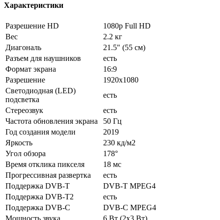
Характеристики
Разрешение HD
1080p Full HD
Вес
2.2 кг
Диагональ
21.5" (55 см)
Разъем для наушников
есть
Формат экрана
16:9
Разрешение
1920x1080
Светодиодная (LED)
есть
подсветка
Стереозвук
есть
Частота обновления экрана
50 Гц
Год создания модели
2019
Яркость
230 кд/м2
Угол обзора
178°
Время отклика пикселя
18 мс
Прогрессивная развертка
есть
Поддержка DVB-T
DVB-T MPEG4
Поддержка DVB-T2
есть
Поддержка DVB-C
DVB-C MPEG4
Мощность звука
6 Вт (2х3 Вт)