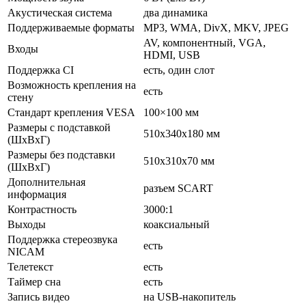
Акустическая система
два динамика
Поддерживаемые форматы
MP3, WMA, DivX, MKV, JPEG
AV, компонентный, VGA,
Входы
HDMI, USB
Поддержка CI
есть, один слот
Возможность крепления на
есть
стену
Стандарт крепления VESA
100×100 мм
Размеры с подставкой
510x340x180 мм
(ШxВxГ)
Размеры без подставки
510x310x70 мм
(ШxВxГ)
Дополнительная
разъем SCART
информация
Контрастность
3000:1
Выходы
коаксиальный
Поддержка стереозвука
есть
NICAM
Телетекст
есть
Таймер сна
есть
Запись видео
на USB-накопитель