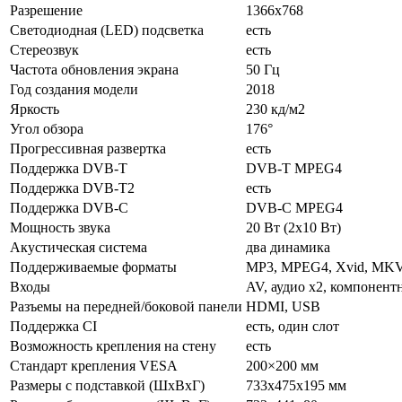
Разрешение
1366x768
Светодиодная (LED) подсветка
есть
Стереозвук
есть
Частота обновления экрана
50 Гц
Год создания модели
2018
Яркость
230 кд/м2
Угол обзора
176°
Прогрессивная развертка
есть
Поддержка DVB-T
DVB-T MPEG4
Поддержка DVB-T2
есть
Поддержка DVB-C
DVB-C MPEG4
Мощность звука
20 Вт (2х10 Вт)
Акустическая система
два динамика
Поддерживаемые форматы
MP3, MPEG4, Xvid, MKV
Входы
AV, аудио x2, компонен
Разъемы на передней/боковой панели
HDMI, USB
Поддержка CI
есть, один слот
Возможность крепления на стену
есть
Стандарт крепления VESA
200×200 мм
Размеры с подставкой (ШxВxГ)
733x475x195 мм