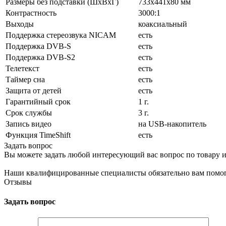
Размеры без подставки (ШxВxГ)
733x441x80 мм
Контрастность
3000:1
Выходы
коаксиальный
Поддержка стереозвука NICAM
есть
Поддержка DVB-S
есть
Поддержка DVB-S2
есть
Телетекст
есть
Таймер сна
есть
Защита от детей
есть
Гарантийный срок
1 г.
Срок службы
3 г.
Запись видео
на USB-накопитель
Функция TimeShift
есть
Задать вопрос
Вы можете задать любой интересующий вас вопрос по товару и
Наши квалифицированные специалисты обязательно вам помог
Отзывы
Задать вопрос