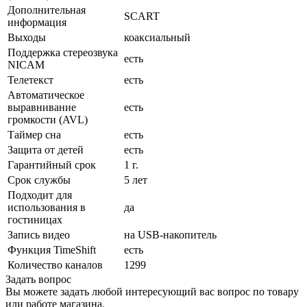
Дополнительная
SCART
информация
Выходы
коаксиальный
Поддержка стереозвука
есть
NICAM
Телетекст
есть
Автоматическое
выравнивание
есть
громкости (AVL)
Таймер сна
есть
Защита от детей
есть
Гарантийный срок
1 г.
Срок службы
5 лет
Подходит для
использования в
да
гостиницах
Запись видео
на USB-накопитель
Функция TimeShift
есть
Количество каналов
1299
Задать вопрос
Вы можете задать любой интересующий вас вопрос по товару
или работе магазина.