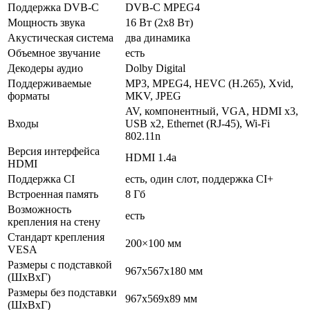
Поддержка DVB-C
DVB-C MPEG4
Мощность звука
16 Вт (2х8 Вт)
Акустическая система
два динамика
Объемное звучание
есть
Декодеры аудио
Dolby Digital
Поддерживаемые
MP3, MPEG4, HEVC (H.265), Xvid,
форматы
MKV, JPEG
AV, компонентный, VGA, HDMI x3,
Входы
USB x2, Ethernet (RJ-45), Wi-Fi
802.11n
Версия интерфейса
HDMI 1.4a
HDMI
Поддержка CI
есть, один слот, поддержка CI+
Встроенная память
8 Гб
Возможность
есть
крепления на стену
Стандарт крепления
200×100 мм
VESA
Размеры с подставкой
967x567x180 мм
(ШxВxГ)
Размеры без подставки
967x569x89 мм
(ШxВxГ)