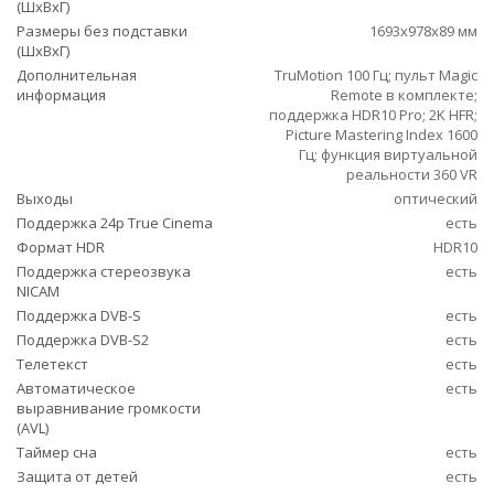
(ШxВxГ)
Размеры без подставки
1693x978x89 мм
(ШxВxГ)
Дополнительная
TruMotion 100 Гц; пульт Magic
информация
Remote в комплекте;
поддержка HDR10 Pro; 2K HFR;
Picture Mastering Index 1600
Гц; функция виртуальной
реальности 360 VR
Выходы
оптический
Поддержка 24p True Cinema
есть
Формат HDR
HDR10
Поддержка стереозвука
есть
NICAM
Поддержка DVB-S
есть
Поддержка DVB-S2
есть
Телетекст
есть
Автоматическое
есть
выравнивание громкости
(AVL)
Таймер сна
есть
Защита от детей
есть