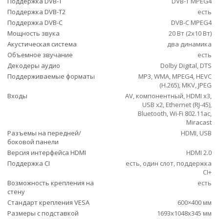
Поддержка DVB-T
DVB-T MPEG4
Поддержка DVB-T2
есть
Поддержка DVB-C
DVB-C MPEG4
Мощность звука
20 Вт (2х10 Вт)
Акустическая система
два динамика
Объемное звучание
есть
Декодеры аудио
Dolby Digital, DTS
Поддерживаемые форматы
MP3, WMA, MPEG4, HEVC
(H.265), MKV, JPEG
Входы
AV, компонентный, HDMI x3,
USB x2, Ethernet (RJ-45),
Bluetooth, Wi-Fi 802.11ac,
Miracast
Разъемы на передней/
HDMI, USB
боковой панели
Версия интерфейса HDMI
HDMI 2.0
Поддержка CI
есть, один слот, поддержка
CI+
Возможность крепления на
есть
стену
Стандарт крепления VESA
600×400 мм
Размеры с подставкой
1693x1048x345 мм