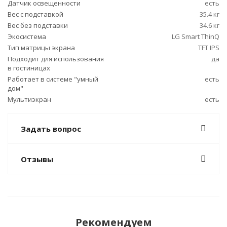
Датчик освещенности
есть
Вес с подставкой
35.4 кг
Вес без подставки
34.6 кг
Экосистема
LG Smart ThinQ
Тип матрицы экрана
TFT IPS
Подходит для использования
да
в гостиницах
Работает в системе "умный
есть
дом"
Мультиэкран
есть
Задать вопрос
Отзывы
Рекомендуем