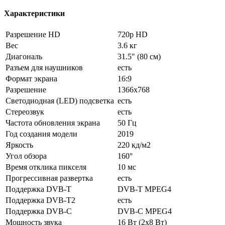
Характеристики
Разрешение HD
720p HD
Вес
3.6 кг
Диагональ
31.5" (80 см)
Разъем для наушников
есть
Формат экрана
16:9
Разрешение
1366x768
Светодиодная (LED) подсветка
есть
Стереозвук
есть
Частота обновления экрана
50 Гц
Год создания модели
2019
Яркость
220 кд/м2
Угол обзора
160°
Время отклика пикселя
10 мс
Прогрессивная развертка
есть
Поддержка DVB-T
DVB-T MPEG4
Поддержка DVB-T2
есть
Поддержка DVB-C
DVB-C MPEG4
Мощность звука
16 Вт (2х8 Вт)