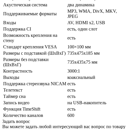
Акустическая система
два динамика
MP3, WMA, DivX, MKV,
Поддерживаемые форматы
JPEG
Входы
AV, HDMI x2, USB
Поддержка CI
есть, один слот
Возможность крепления на
есть
стену
Стандарт крепления VESA
100×100 мм
Размеры с подставкой (ШxВxГ)
735x475x185 мм
Размеры без подставки
735x435x75 мм
(ШxВxГ)
Контрастность
3000:1
Выходы
коаксиальный
Поддержка стереозвука NICAM
есть
Телетекст
есть
Таймер сна
есть
Запись видео
на USB-накопитель
Функция TimeShift
есть
Количество каналов
600
Задать вопрос
Вы можете задать любой интересующий вас вопрос по товару