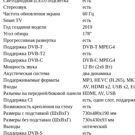
Светодиодная (LED) подсветка
есть
Стереозвук
есть
Частота обновления экрана
60 Гц
Smart TV
есть
Год создания модели
2019
Угол обзора
178°
Прогрессивная развертка
есть
Поддержка DVB-T
DVB-T MPEG4
Поддержка DVB-T2
есть
Поддержка DVB-C
DVB-C MPEG4
Мощность звука
12 Вт (2х6 Вт)
Акустическая система
два динамика
Поддерживаемые форматы
MP3, HEVC (H.265), MK
Входы
AV, HDMI x2, USB x2, Eth
Разъемы на передней/боковой панели
HDMI, AV, USB
Поддержка CI
есть, один слот, поддерж
Возможность крепления на стену
есть
Размеры с подставкой (ШxВxГ)
730x480x190 мм
Размеры без подставки (ШxВxГ)
730x430x93 мм
Выходы
оптический
Поддержка DVB-S
есть