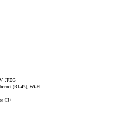
V, JPEG
ernet (RJ-45), Wi-Fi
ка CI+