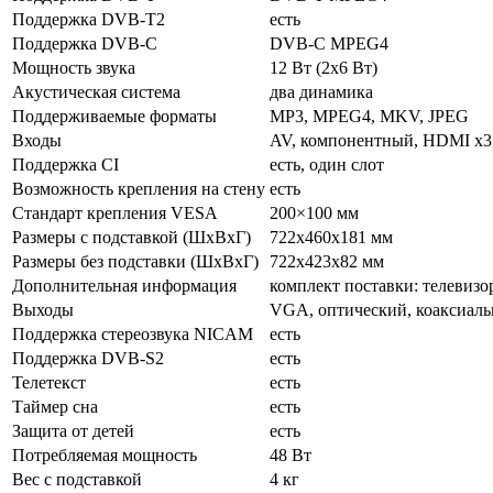
Поддержка DVB-T2
есть
Поддержка DVB-C
DVB-C MPEG4
Мощность звука
12 Вт (2x6 Вт)
Акустическая система
два динамика
Поддерживаемые форматы
MP3, MPEG4, MKV, JPEG
Входы
AV, компонентный, HDMI x3
Поддержка CI
есть, один слот
Возможность крепления на стену
есть
Стандарт крепления VESA
200×100 мм
Размеры с подставкой (ШxВxГ)
722x460x181 мм
Размеры без подставки (ШxВxГ)
722x423x82 мм
Дополнительная информация
комплект поставки: телевизо
Выходы
VGA, оптический, коаксиал
Поддержка стереозвука NICAM
есть
Поддержка DVB-S2
есть
Телетекст
есть
Таймер сна
есть
Защита от детей
есть
Потребляемая мощность
48 Вт
Вес с подставкой
4 кг