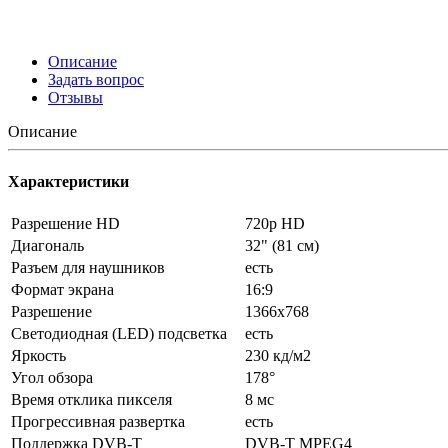
Описание
Задать вопрос
Отзывы
Описание
Характеристики
Разрешение HD
720p HD
Диагональ
32" (81 см)
Разъем для наушников
есть
Формат экрана
16:9
Разрешение
1366x768
Светодиодная (LED) подсветка
есть
Яркость
230 кд/м2
Угол обзора
178°
Время отклика пикселя
8 мс
Прогрессивная развертка
есть
Поддержка DVB-T
DVB-T MPEG4