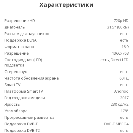
Характеристики
Разрешение HD
720p HD
Диагональ
31.5" (80 см)
Разъем для наушников
есть
Поддержка DLNA
есть
Формат экрана
16:9
Разрешение
1366x768
Светодиодная (LED)
есть, Direct LED
подсветка
Стереозвук
есть
Частота обновления экрана
60 Гц
Smart TV
есть
Платформа Smart TV
Android
Год создания модели
2017
Яркость
230 кд/м2
Угол обзора
178°
Прогрессивная развертка
есть
Поддержка DVB-T
DVB-T MPEG4
Поддержка DVB-T2
есть