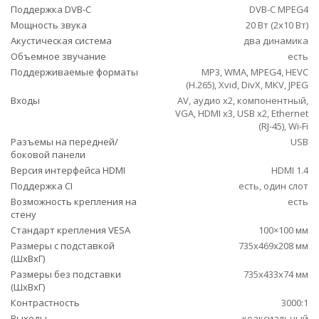
Поддержка DVB-C
DVB-C MPEG4
Мощность звука
20 Вт (2х10 Вт)
Акустическая система
два динамика
Объемное звучание
есть
Поддерживаемые форматы
MP3, WMA, MPEG4, HEVC
(H.265), Xvid, DivX, MKV, JPEG
Входы
AV, аудио x2, компонентный,
VGA, HDMI x3, USB x2, Ethernet
(RJ-45), Wi-Fi
Разъемы на передней/
USB
боковой панели
Версия интерфейса HDMI
HDMI 1.4
Поддержка CI
есть, один слот
Возможность крепления на
есть
стену
Стандарт крепления VESA
100×100 мм
Размеры с подставкой
735x469x208 мм
(ШxВxГ)
Размеры без подставки
735x433x74 мм
(ШxВxГ)
Контрастность
3000:1
Выходы
коаксиальный