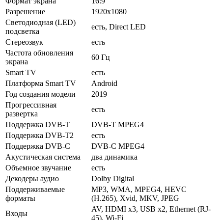
Формат экрана
16:9
Разрешение
1920x1080
Светодиодная (LED)
есть, Direct LED
подсветка
Стереозвук
есть
Частота обновления
60 Гц
экрана
Smart TV
есть
Платформа Smart TV
Android
Год создания модели
2019
Прогрессивная
есть
развертка
Поддержка DVB-T
DVB-T MPEG4
Поддержка DVB-T2
есть
Поддержка DVB-C
DVB-C MPEG4
Акустическая система
два динамика
Объемное звучание
есть
Декодеры аудио
Dolby Digital
Поддерживаемые
MP3, WMA, MPEG4, HEVC
форматы
(H.265), Xvid, MKV, JPEG
AV, HDMI x3, USB x2, Ethernet (RJ-
Входы
45), Wi-Fi