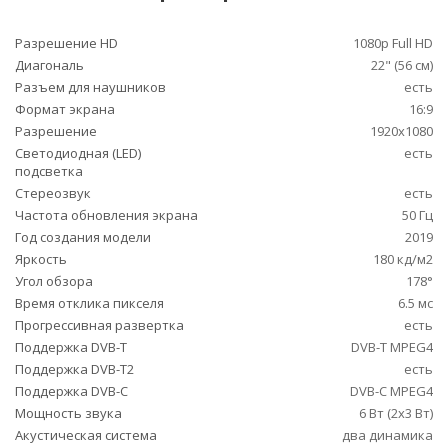
Разрешение HD
1080p Full HD
Диагональ
22" (56 см)
Разъем для наушников
есть
Формат экрана
16:9
Разрешение
1920x1080
Светодиодная (LED)
есть
подсветка
Стереозвук
есть
Частота обновления экрана
50 Гц
Год создания модели
2019
Яркость
180 кд/м2
Угол обзора
178°
Время отклика пикселя
6.5 мс
Прогрессивная развертка
есть
Поддержка DVB-T
DVB-T MPEG4
Поддержка DVB-T2
есть
Поддержка DVB-C
DVB-C MPEG4
Мощность звука
6 Вт (2х3 Вт)
Акустическая система
два динамика