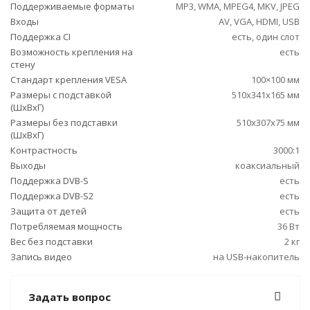
Поддерживаемые форматы
MP3, WMA, MPEG4, MKV, JPEG
Входы
AV, VGA, HDMI, USB
Поддержка CI
есть, один слот
Возможность крепления на
есть
стену
Стандарт крепления VESA
100×100 мм
Размеры с подставкой
510x341x165 мм
(ШxВxГ)
Размеры без подставки
510x307x75 мм
(ШxВxГ)
Контрастность
3000:1
Выходы
коаксиальный
Поддержка DVB-S
есть
Поддержка DVB-S2
есть
Защита от детей
есть
Потребляемая мощность
36 Вт
Вес без подставки
2 кг
Запись видео
на USB-накопитель
Задать вопрос