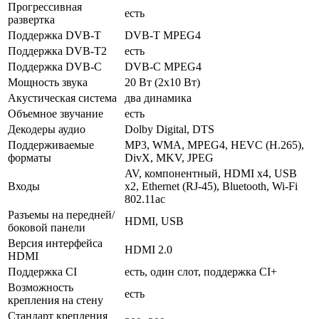
Прогрессивная
есть
развертка
Поддержка DVB-T
DVB-T MPEG4
Поддержка DVB-T2
есть
Поддержка DVB-C
DVB-C MPEG4
Мощность звука
20 Вт (2х10 Вт)
Акустическая система
два динамика
Объемное звучание
есть
Декодеры аудио
Dolby Digital, DTS
Поддерживаемые
MP3, WMA, MPEG4, HEVC (H.265),
форматы
DivX, MKV, JPEG
AV, компонентный, HDMI x4, USB
Входы
x2, Ethernet (RJ-45), Bluetooth, Wi-Fi
802.11ac
Разъемы на передней/
HDMI, USB
боковой панели
Версия интерфейса
HDMI 2.0
HDMI
Поддержка CI
есть, один слот, поддержка CI+
Возможность
есть
крепления на стену
Стандарт крепления