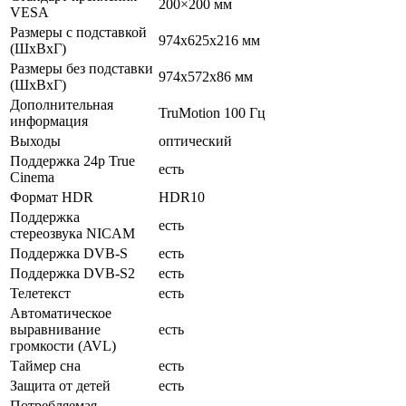
200×200 мм
VESA
Размеры с подставкой
974x625x216 мм
(ШxВxГ)
Размеры без подставки
974x572x86 мм
(ШxВxГ)
Дополнительная
TruMotion 100 Гц
информация
Выходы
оптический
Поддержка 24p True
есть
Cinema
Формат HDR
HDR10
Поддержка
есть
стереозвука NICAM
Поддержка DVB-S
есть
Поддержка DVB-S2
есть
Телетекст
есть
Автоматическое
выравнивание
есть
громкости (AVL)
Таймер сна
есть
Защита от детей
есть
Потребляемая