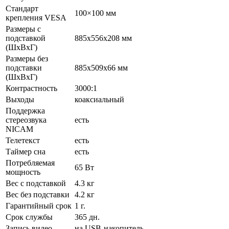
Стандарт
100×100 мм
крепления VESA
Размеры с
подставкой
885x556x208 мм
(ШxВxГ)
Размеры без
подставки
885x509x66 мм
(ШxВxГ)
Контрастность
3000:1
Выходы
коаксиальный
Поддержка
стереозвука
есть
NICAM
Телетекст
есть
Таймер сна
есть
Потребляемая
65 Вт
мощность
Вес с подставкой
4.3 кг
Вес без подставки
4.2 кг
Гарантийный срок
1 г.
Срок службы
365 дн.
Запись видео
на USB-накопитель