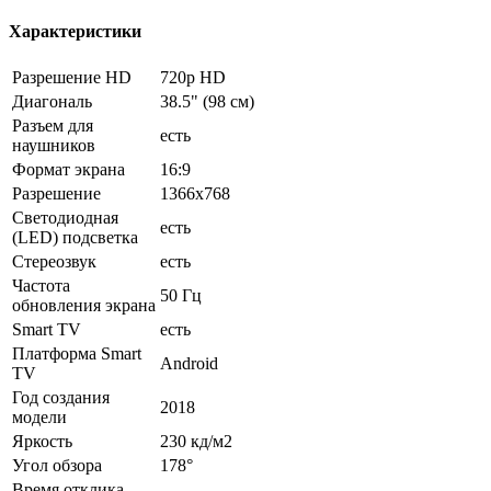
Характеристики
Разрешение HD
720p HD
Диагональ
38.5" (98 см)
Разъем для
есть
наушников
Формат экрана
16:9
Разрешение
1366x768
Светодиодная
есть
(LED) подсветка
Стереозвук
есть
Частота
50 Гц
обновления экрана
Smart TV
есть
Платформа Smart
Android
TV
Год создания
2018
модели
Яркость
230 кд/м2
Угол обзора
178°
Время отклика