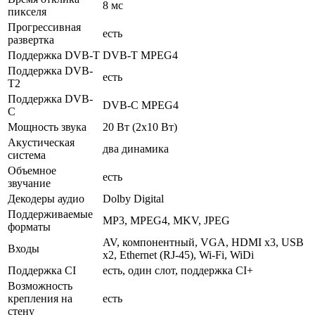
8 мс
пикселя
Прогрессивная
есть
развертка
Поддержка DVB-T
DVB-T MPEG4
Поддержка DVB-
есть
T2
Поддержка DVB-
DVB-C MPEG4
C
Мощность звука
20 Вт (2х10 Вт)
Акустическая
два динамика
система
Объемное
есть
звучание
Декодеры аудио
Dolby Digital
Поддерживаемые
MP3, MPEG4, MKV, JPEG
форматы
AV, компонентный, VGA, HDMI x3, USB
Входы
x2, Ethernet (RJ-45), Wi-Fi, WiDi
Поддержка CI
есть, один слот, поддержка CI+
Возможность
крепления на
есть
стену