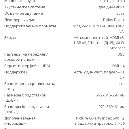
Мощность звука
20 Вт (2х10 Вт)
Акустическая система
два динамика
Объемное звучание
есть
Декодеры аудио
Dolby Digital
Поддерживаемые форматы
MP3, WMA, MPEG4, DivX, MKV,
JPEG
Входы
AV, компонентный, HDMI x3,
USB x2, Ethernet (RJ-45), Wi-Fi,
Miracast
Разъемы на передней/
USB
боковой панели
Версия интерфейса HDMI
HDMI 1.4
Поддержка CI
есть, один слот, поддержка
CI+
Возможность крепления на
есть
стену
Размеры с подставкой
972x646x297 мм
(ШxВxГ)
Размеры без подставки
972x569x61 мм
(ШxВxГ)
Дополнительная
Picture Quality Index 500 Гц;
информация
поддержка протокола IPv6