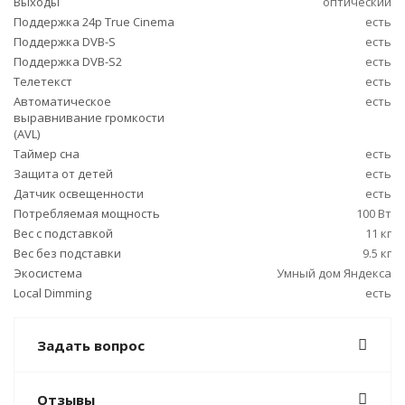
Выходы
оптический
Поддержка 24p True Cinema
есть
Поддержка DVB-S
есть
Поддержка DVB-S2
есть
Телетекст
есть
Автоматическое
есть
выравнивание громкости
(AVL)
Таймер сна
есть
Защита от детей
есть
Датчик освещенности
есть
Потребляемая мощность
100 Вт
Вес с подставкой
11 кг
Вес без подставки
9.5 кг
Экосистема
Умный дом Яндекса
Local Dimming
есть
Задать вопрос
Отзывы