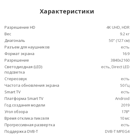
Характеристики
Разрешение HD
4K UHD, HDR
Вес
9.2 кг
Диагональ
50" (127 см)
Разъем для наушников
есть
Формат экрана
16:9
Разрешение
3840x2160
Светодиодная (LED)
есть, Direct LED
подсветка
Стереозвук
есть
Частота обновления экрана
50 Гц
Smart TV
есть
Платформа Smart TV
Android
Год создания модели
2019
Угол обзора
178°
Время отклика пикселя
10 мс
Прогрессивная развертка
есть
Поддержка DVB-T
DVB-T MPEG4