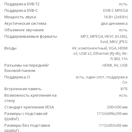
Поддержка DVB-T2
есть
Поддержка DVB-C
DVB-C MPEG4
Мощность звука
16 Вт (2x8 Вт)
Акустическая система
два динамика
Объемное звучание
есть
Поддерживаемые форматы
MP3, MPEG4, HEVC (H.265),
Xvid, MKV, JPEG
Входы
AV, компонентный, VGA, HDMI
x3, USB x2, Ethernet (RJ-45), Wi-
Fi 802.11n
Разъемы на передней/
HDMI, AV, USB
боковой панели
Поддержка CI
есть, один слот, поддержка
CI+
Встроенная память
8 Гб
Возможность крепления на
есть
стену
Стандарт крепления VESA
200×200 мм
Размеры с подставкой
1112x699x209 мм
(ШxВxГ)
Размеры без подставки
1112x655x83 мм
(ШxВxГ)