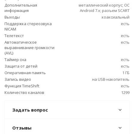
Дополнительная
металлический корпус; ОС
информация
Android 7.х; разъем SCART
Выходы
коаксиальный
Поддержка стереозвука
есть
NICAM
Телетекст
есть
Автоматическое
есть
выравнивание громкости
(AVL)
Таймер сна
есть
Защита от детей
есть
Оперативная память
1 ГБ
Запись видео
на USB-накопитель
Функция TimeShift
есть
Количество каналов
1299
Задать вопрос
Отзывы