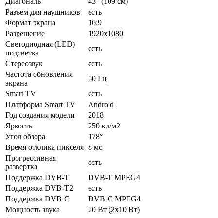
Диагональ
43" (109 см)
Разъем для наушников
есть
Формат экрана
16:9
Разрешение
1920x1080
Светодиодная (LED)
есть
подсветка
Стереозвук
есть
Частота обновления
50 Гц
экрана
Smart TV
есть
Платформа Smart TV
Android
Год создания модели
2018
Яркость
250 кд/м2
Угол обзора
178°
Время отклика пикселя
8 мс
Прогрессивная
есть
развертка
Поддержка DVB-T
DVB-T MPEG4
Поддержка DVB-T2
есть
Поддержка DVB-C
DVB-C MPEG4
Мощность звука
20 Вт (2х10 Вт)