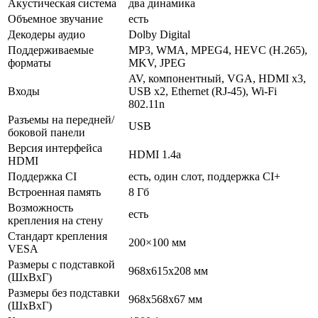
Акустическая система
два динамика
Объемное звучание
есть
Декодеры аудио
Dolby Digital
Поддерживаемые
MP3, WMA, MPEG4, HEVC (H.265),
форматы
MKV, JPEG
AV, компонентный, VGA, HDMI x3,
Входы
USB x2, Ethernet (RJ-45), Wi-Fi
802.11n
Разъемы на передней/
USB
боковой панели
Версия интерфейса
HDMI 1.4a
HDMI
Поддержка CI
есть, один слот, поддержка CI+
Встроенная память
8 Гб
Возможность
есть
крепления на стену
Стандарт крепления
200×100 мм
VESA
Размеры с подставкой
968x615x208 мм
(ШxВxГ)
Размеры без подставки
968x568x67 мм
(ШxВxГ)