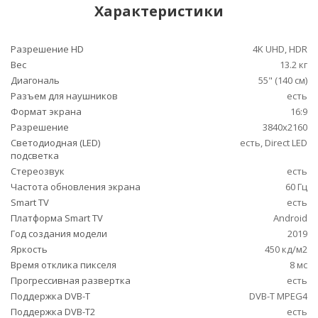
Характеристики
Разрешение HD
4K UHD, HDR
Вес
13.2 кг
Диагональ
55" (140 см)
Разъем для наушников
есть
Формат экрана
16:9
Разрешение
3840x2160
Светодиодная (LED)
есть, Direct LED
подсветка
Стереозвук
есть
Частота обновления экрана
60 Гц
Smart TV
есть
Платформа Smart TV
Android
Год создания модели
2019
Яркость
450 кд/м2
Время отклика пикселя
8 мс
Прогрессивная развертка
есть
Поддержка DVB-T
DVB-T MPEG4
Поддержка DVB-T2
есть