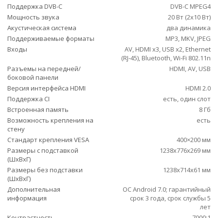
Поддержка DVB-C
DVB-C MPEG4
Мощность звука
20 Вт (2х10 Вт)
Акустическая система
два динамика
Поддерживаемые форматы
MP3, MKV, JPEG
Входы
AV, HDMI x3, USB x2, Ethernet
(RJ-45), Bluetooth, Wi-Fi 802.11n
Разъемы на передней/
HDMI, AV, USB
боковой панели
Версия интерфейса HDMI
HDMI 2.0
Поддержка CI
есть, один слот
Встроенная память
8 Гб
Возможность крепления на
есть
стену
Стандарт крепления VESA
400×200 мм
Размеры с подставкой
1238x776x269 мм
(ШxВxГ)
Размеры без подставки
1238x714x61 мм
(ШxВxГ)
Дополнительная
ОС Android 7.0; гарантийный
информация
срок 3 года, срок службы 5
лет
Контрастность
7000:1