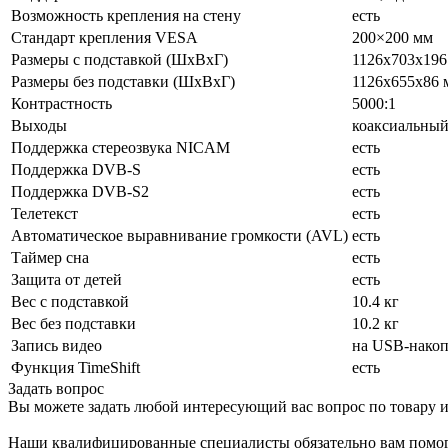
Возможность крепления на стену
есть
Стандарт крепления VESA
200×200 мм
Размеры с подставкой (ШxВxГ)
1126x703x196
Размеры без подставки (ШxВxГ)
1126x655x86 
Контрастность
5000:1
Выходы
коаксиальны
Поддержка стереозвука NICAM
есть
Поддержка DVB-S
есть
Поддержка DVB-S2
есть
Телетекст
есть
Автоматическое выравнивание громкости (AVL)
есть
Таймер сна
есть
Защита от детей
есть
Вес с подставкой
10.4 кг
Вес без подставки
10.2 кг
Запись видео
на USB-накоп
Функция TimeShift
есть
Задать вопрос
Вы можете задать любой интересующий вас вопрос по товару и
Наши квалифицированные специалисты обязательно вам помог