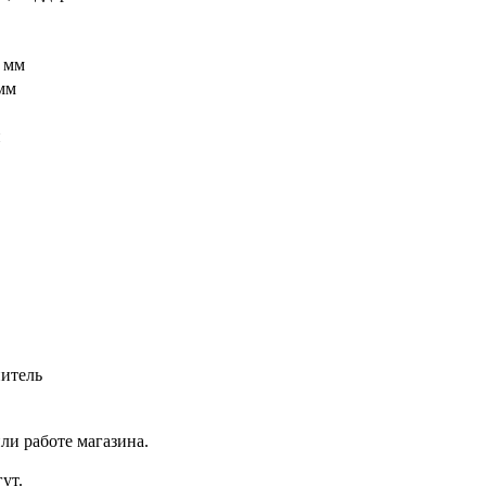
 мм
мм
й
итель
ли работе магазина.
ут.