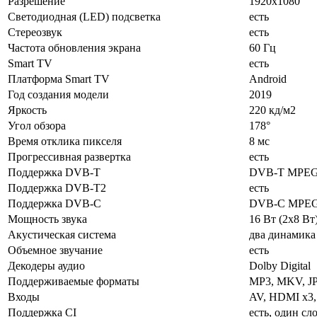
Разрешение
1920x1080
Светодиодная (LED) подсветка
есть
Стереозвук
есть
Частота обновления экрана
60 Гц
Smart TV
есть
Платформа Smart TV
Android
Год создания модели
2019
Яркость
220 кд/м2
Угол обзора
178°
Время отклика пикселя
8 мс
Прогрессивная развертка
есть
Поддержка DVB-T
DVB-T MPE
Поддержка DVB-T2
есть
Поддержка DVB-C
DVB-C MPE
Мощность звука
16 Вт (2x8 Вт
Акустическая система
два динамика
Объемное звучание
есть
Декодеры аудио
Dolby Digital
Поддерживаемые форматы
MP3, MKV, J
Входы
AV, HDMI x3, 
Поддержка CI
есть, один сл