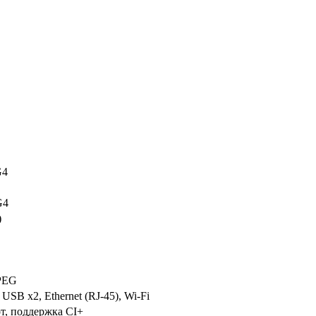
G4
G4
)
PEG
USB x2, Ethernet (RJ-45), Wi-Fi
от, поддержка CI+