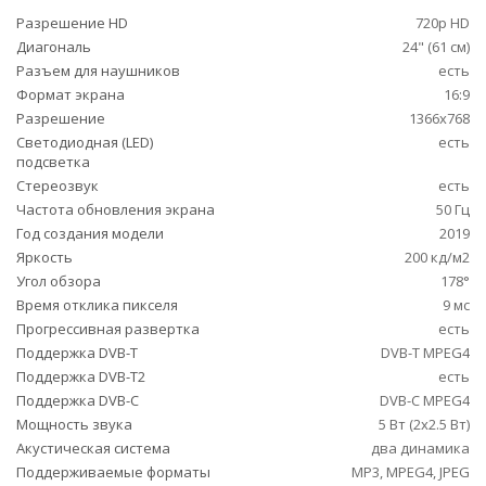
Разрешение HD
720p HD
Диагональ
24" (61 см)
Разъем для наушников
есть
Формат экрана
16:9
Разрешение
1366x768
Светодиодная (LED)
есть
подсветка
Стереозвук
есть
Частота обновления экрана
50 Гц
Год создания модели
2019
Яркость
200 кд/м2
Угол обзора
178°
Время отклика пикселя
9 мс
Прогрессивная развертка
есть
Поддержка DVB-T
DVB-T MPEG4
Поддержка DVB-T2
есть
Поддержка DVB-C
DVB-C MPEG4
Мощность звука
5 Вт (2х2.5 Вт)
Акустическая система
два динамика
Поддерживаемые форматы
MP3, MPEG4, JPEG