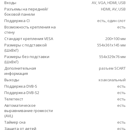
Входы
AV, VGA, HDMI, USB
Разъемы на передней/
HDMI, AV, USB
боковой панели
Поддержка CI
есть, один слот
Возможность крепления на
есть
стену
Стандарт крепления VESA
200×100 мм
Размеры с подставкой
554x361x145 мм
(ШxВxГ)
Размеры без подставки
554x329x76 мм
(ШxВxГ)
Дополнительная
разъем SCART
информация
Выходы
коаксиальный
Поддержка DVB-S
есть
Поддержка DVB-S2
есть
Телетекст
есть
Автоматическое
есть
выравнивание громкости
(AVL)
Таймер сна
есть
Защита от детей
есть