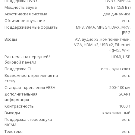
Поддержка DVB-C
DVB-C MPEG4
Мощность звука
16 Вт (2х8 Вт)
Акустическая система
два динамика
Объемное звучание
есть
Поддерживаемые форматы
MP3, WMA, MPEG4, DivX, MKV,
JPEG
Входы
AV, аудио x3, компонентный,
VGA, HDMI x3, USB x2, Ethernet
(RJ-45), Wi-Fi
Разъемы на передней/
HDMI, USB
боковой панели
Поддержка CI
есть, один слот
Возможность крепления на
есть
стену
Стандарт крепления VESA
200×100 мм
Дополнительная
SCART
информация
Контрастность
1000:1
Выходы
коаксиальный
Поддержка стереозвука
есть
NICAM
Телетекст
есть