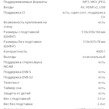
Поддерживаемые форматы
MP3, MKV, JPEG
Входы
AV, HDMI x2, USB
Поддержка CI
есть, один слот, поддержка
CI+
Возможность крепления на
есть
стену
Размеры с подставкой
510x339x166 мм
(ШxВxГ)
Размеры без подставки
510x307x78 мм
(ШxВxГ)
Контрастность
4000:1
Выходы
коаксиальный
Поддержка стереозвука
есть
NICAM
Поддержка DVB-S
есть
Поддержка DVB-S2
есть
Телетекст
есть
Таймер сна
есть
Защита от детей
есть
Вес с подставкой
2.5 кг
Вес без подставки
2.4 кг