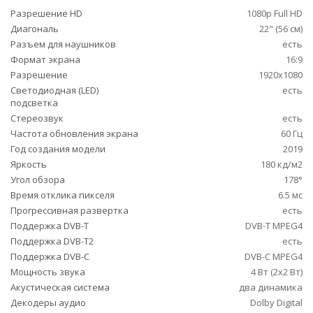
Разрешение HD
1080p Full HD
Диагональ
22" (56 см)
Разъем для наушников
есть
Формат экрана
16:9
Разрешение
1920x1080
Светодиодная (LED)
есть
подсветка
Стереозвук
есть
Частота обновления экрана
60 Гц
Год создания модели
2019
Яркость
180 кд/м2
Угол обзора
178°
Время отклика пикселя
6.5 мс
Прогрессивная развертка
есть
Поддержка DVB-T
DVB-T MPEG4
Поддержка DVB-T2
есть
Поддержка DVB-C
DVB-C MPEG4
Мощность звука
4 Вт (2x2 Вт)
Акустическая система
два динамика
Декодеры аудио
Dolby Digital