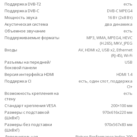
Поддержка DVB-T2
есть
Поддержка DVB-C
DVB-C MPEG4
Мощность звука
16 Вт (2х8 Вт)
Акустическая система
два динамика
Объемное звучание
есть
Поддерживаемые форматы
MP3, WMA, MPEG4, HEVC
(H.265), MKV, JPEG
Входы
AV, HDMI x2, USB x2, Ethernet
(RJ-45), Wi-Fi
Разъемы на передней/
USB
боковой панели
Версия интерфейса HDMI
HDMI 1.4
Поддержка CI
есть, один слот, поддержка
CI+
Возможность крепления на
есть
стену
Стандарт крепления VESA
200×100 мм
Размеры с подставкой
970x616x220 мм
(ШxВxГ)
Размеры без подставки
970x567x83 мм
(ШxВxГ)
Дополнительная
Picture Performance Index 200