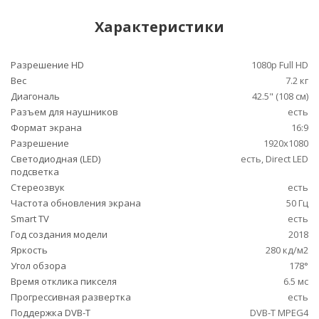
Характеристики
Разрешение HD
1080p Full HD
Вес
7.2 кг
Диагональ
42.5" (108 см)
Разъем для наушников
есть
Формат экрана
16:9
Разрешение
1920x1080
Светодиодная (LED)
есть, Direct LED
подсветка
Стереозвук
есть
Частота обновления экрана
50 Гц
Smart TV
есть
Год создания модели
2018
Яркость
280 кд/м2
Угол обзора
178°
Время отклика пикселя
6.5 мс
Прогрессивная развертка
есть
Поддержка DVB-T
DVB-T MPEG4