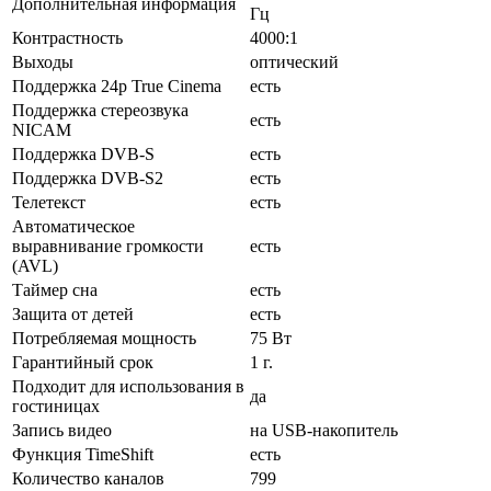
Дополнительная информация
Гц
Контрастность
4000:1
Выходы
оптический
Поддержка 24p True Cinema
есть
Поддержка стереозвука
есть
NICAM
Поддержка DVB-S
есть
Поддержка DVB-S2
есть
Телетекст
есть
Автоматическое
выравнивание громкости
есть
(AVL)
Таймер сна
есть
Защита от детей
есть
Потребляемая мощность
75 Вт
Гарантийный срок
1 г.
Подходит для использования в
да
гостиницах
Запись видео
на USB-накопитель
Функция TimeShift
есть
Количество каналов
799