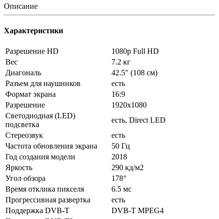
Описание
Характеристики
Разрешение HD
1080p Full HD
Вес
7.2 кг
Диагональ
42.5" (108 см)
Разъем для наушников
есть
Формат экрана
16:9
Разрешение
1920x1080
Светодиодная (LED)
есть, Direct LED
подсветка
Стереозвук
есть
Частота обновления экрана
50 Гц
Год создания модели
2018
Яркость
290 кд/м2
Угол обзора
178°
Время отклика пикселя
6.5 мс
Прогрессивная развертка
есть
Поддержка DVB-T
DVB-T MPEG4