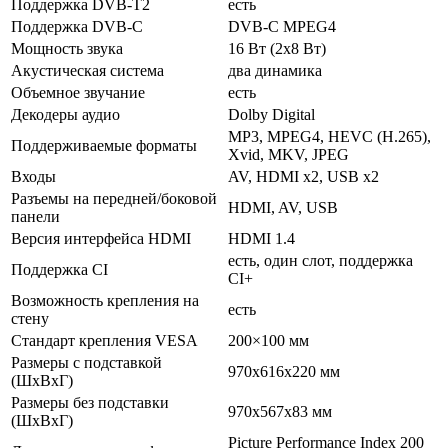
Поддержка DVB-T2
есть
Поддержка DVB-C
DVB-C MPEG4
Мощность звука
16 Вт (2х8 Вт)
Акустическая система
два динамика
Объемное звучание
есть
Декодеры аудио
Dolby Digital
MP3, MPEG4, HEVC (H.265),
Поддерживаемые форматы
Xvid, MKV, JPEG
Входы
AV, HDMI x2, USB x2
Разъемы на передней/боковой
HDMI, AV, USB
панели
Версия интерфейса HDMI
HDMI 1.4
есть, один слот, поддержка
Поддержка CI
CI+
Возможность крепления на
есть
стену
Стандарт крепления VESA
200×100 мм
Размеры с подставкой
970x616x220 мм
(ШxВxГ)
Размеры без подставки
970x567x83 мм
(ШxВxГ)
Picture Performance Index 200