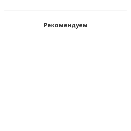
Рекомендуем
Телефон SENSEIT L131
790
руб.