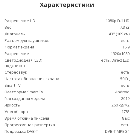
Характеристики
Разрешение HD
1080p Full HD
Вес
7.3 кг
Диагональ
43" (109 см)
Разъем для наушников
есть
Формат экрана
16:9
Разрешение
1920x1080
Светодиодная (LED)
есть, Direct LED
подсветка
Стереозвук
есть
Частота обновления экрана
50 Гц
Smart TV
есть
Платформа Smart TV
Android
Год создания модели
2019
Яркость
260 кд/м2
Угол обзора
178°
Время отклика пикселя
8 мс
Прогрессивная развертка
есть
Поддержка DVB-T
DVB-T MPEG4