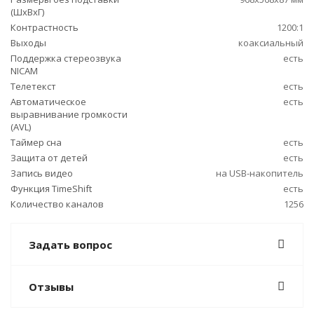
(ШxВxГ)
Контрастность
1200:1
Выходы
коаксиальный
Поддержка стереозвука
есть
NICAM
Телетекст
есть
Автоматическое
есть
выравнивание громкости
(AVL)
Таймер сна
есть
Защита от детей
есть
Запись видео
на USB-накопитель
Функция TimeShift
есть
Количество каналов
1256
Задать вопрос
Отзывы