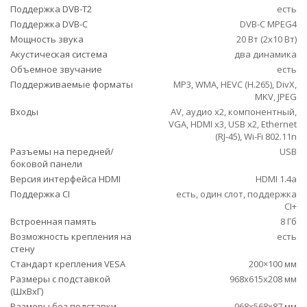
Поддержка DVB-T2
есть
Поддержка DVB-C
DVB-C MPEG4
Мощность звука
20 Вт (2х10 Вт)
Акустическая система
два динамика
Объемное звучание
есть
Поддерживаемые форматы
MP3, WMA, HEVC (H.265), DivX,
MKV, JPEG
Входы
AV, аудио x2, компонентный,
VGA, HDMI x3, USB x2, Ethernet
(RJ-45), Wi-Fi 802.11n
Разъемы на передней/
USB
боковой панели
Версия интерфейса HDMI
HDMI 1.4a
Поддержка CI
есть, один слот, поддержка
CI+
Встроенная память
8 Гб
Возможность крепления на
есть
стену
Стандарт крепления VESA
200×100 мм
Размеры с подставкой
968x615x208 мм
(ШxВxГ)
Размеры без подставки
968x568x87 мм