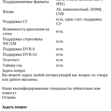
Поддерживаемые форматы
JPEG
AV, компонентный, HDMI,
Входы
USB
есть, один слот, поддержка
Поддержка CI
CI+
Возможность крепления на
есть
стену
Поддержка стереозвука
есть
NICAM
Поддержка DVB-S
есть
Поддержка DVB-S2
есть
Телетекст
есть
Таймер сна
есть
Задать вопрос
Вы можете задать любой интересующий вас вопрос по товару
или работе магазина.
Наши квалифицированные специалисты обязательно вам
помогут.
Отзывы
Задать вопрос