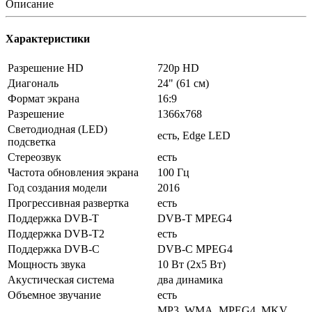
Описание
Характеристики
Разрешение HD
720p HD
Диагональ
24" (61 см)
Формат экрана
16:9
Разрешение
1366x768
Светодиодная (LED)
есть, Edge LED
подсветка
Стереозвук
есть
Частота обновления экрана
100 Гц
Год создания модели
2016
Прогрессивная развертка
есть
Поддержка DVB-T
DVB-T MPEG4
Поддержка DVB-T2
есть
Поддержка DVB-C
DVB-C MPEG4
Мощность звука
10 Вт (2x5 Вт)
Акустическая система
два динамика
Объемное звучание
есть
MP3, WMA, MPEG4, MKV,