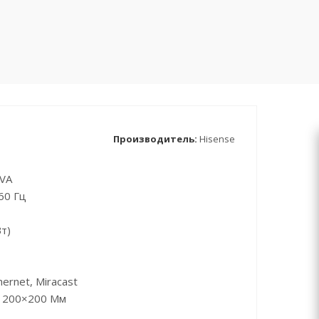
Производитель:
Hisense
 VA
60 Гц
т)
ernet, Miracast
) 200×200 Мм