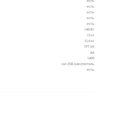
есть
есть
есть
есть
есть
146 Вт
13 кг
12.6 кг
TFT VA
да
1400
на USB-накопитель
есть