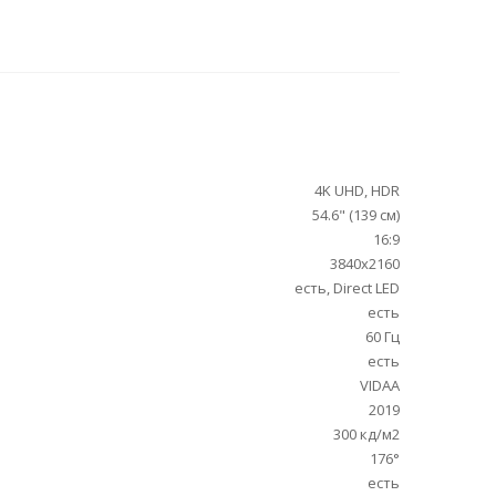
4K UHD, HDR
54.6" (139 см)
16:9
3840x2160
есть, Direct LED
есть
60 Гц
есть
VIDAA
2019
300 кд/м2
176°
есть