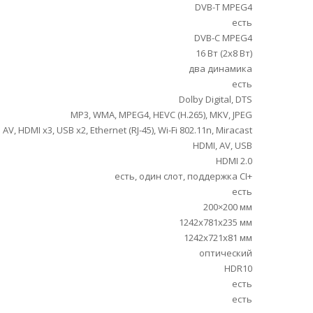
DVB-T MPEG4
есть
DVB-C MPEG4
16 Вт (2х8 Вт)
два динамика
есть
Dolby Digital, DTS
MP3, WMA, MPEG4, HEVC (H.265), MKV, JPEG
AV, HDMI x3, USB x2, Ethernet (RJ-45), Wi-Fi 802.11n, Miracast
HDMI, AV, USB
HDMI 2.0
есть, один слот, поддержка CI+
есть
200×200 мм
1242x781x235 мм
1242x721x81 мм
оптический
HDR10
есть
есть