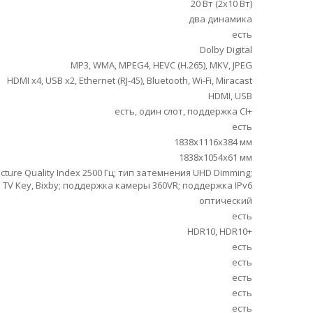
20 Вт (2х10 Вт)
два динамика
есть
Dolby Digital
MP3, WMA, MPEG4, HEVC (H.265), MKV, JPEG
HDMI x4, USB x2, Ethernet (RJ-45), Bluetooth, Wi-Fi, Miracast
HDMI, USB
есть, один слот, поддержка CI+
есть
1838x1116x384 мм
1838x1054x61 мм
Picture Quality Index 2500 Гц; тип затемнения UHD Dimming;
V Key, Bixby; поддержка камеры 360VR; поддержка IPv6
оптический
есть
HDR10, HDR10+
есть
есть
есть
есть
есть