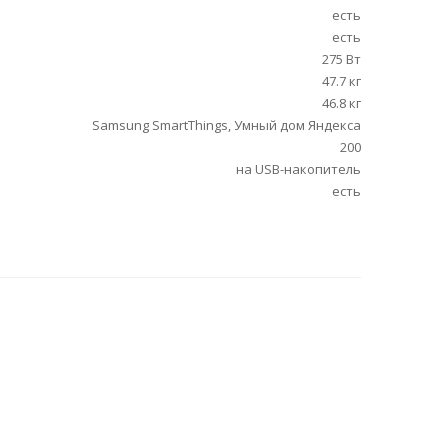
есть
есть
275 Вт
47.7 кг
46.8 кг
Samsung SmartThings, Умный дом Яндекса
200
на USB-накопитель
есть