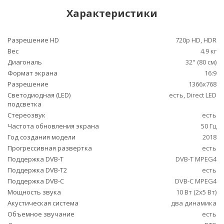
Характеристики
Разрешение HD
720p HD, HDR
Вес
4.9 кг
Диагональ
32" (80 см)
Формат экрана
16:9
Разрешение
1366x768
Светодиодная (LED)
есть, Direct LED
подсветка
Стереозвук
есть
Частота обновления экрана
50 Гц
Год создания модели
2018
Прогрессивная развертка
есть
Поддержка DVB-T
DVB-T MPEG4
Поддержка DVB-T2
есть
Поддержка DVB-C
DVB-C MPEG4
Мощность звука
10 Вт (2х5 Вт)
Акустическая система
два динамика
Объемное звучание
есть