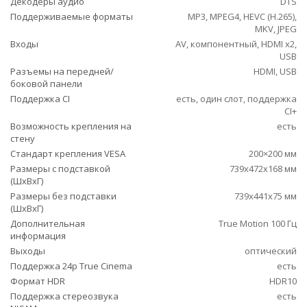
Декодеры аудио
DTS
Поддерживаемые форматы
MP3, MPEG4, HEVC (H.265),
MKV, JPEG
Входы
AV, компонентный, HDMI x2,
USB
Разъемы на передней/
HDMI, USB
боковой панели
Поддержка CI
есть, один слот, поддержка
CI+
Возможность крепления на
есть
стену
Стандарт крепления VESA
200×200 мм
Размеры с подставкой
739x472x168 мм
(ШxВxГ)
Размеры без подставки
739x441x75 мм
(ШxВxГ)
Дополнительная
True Motion 100 Гц
информация
Выходы
оптический
Поддержка 24p True Cinema
есть
Формат HDR
HDR10
Поддержка стереозвука
есть