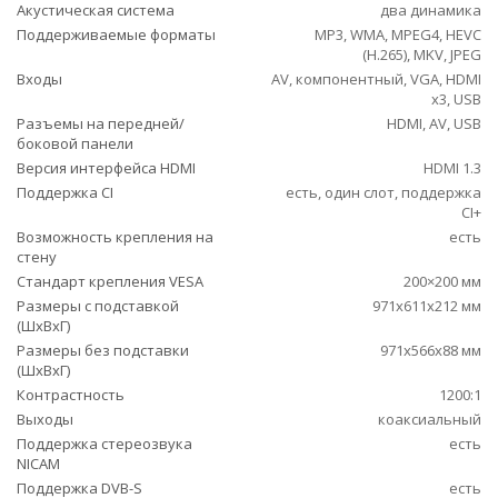
Акустическая система
два динамика
Поддерживаемые форматы
MP3, WMA, MPEG4, HEVC
(H.265), MKV, JPEG
Входы
AV, компонентный, VGA, HDMI
x3, USB
Разъемы на передней/
HDMI, AV, USB
боковой панели
Версия интерфейса HDMI
HDMI 1.3
Поддержка CI
есть, один слот, поддержка
CI+
Возможность крепления на
есть
стену
Стандарт крепления VESA
200×200 мм
Размеры с подставкой
971x611x212 мм
(ШxВxГ)
Размеры без подставки
971x566x88 мм
(ШxВxГ)
Контрастность
1200:1
Выходы
коаксиальный
Поддержка стереозвука
есть
NICAM
Поддержка DVB-S
есть