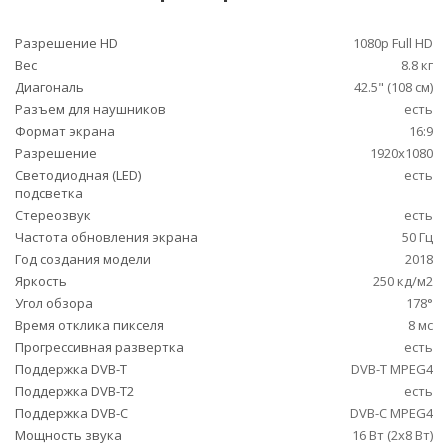
Разрешение HD
1080p Full HD
Вес
8.8 кг
Диагональ
42.5" (108 см)
Разъем для наушников
есть
Формат экрана
16:9
Разрешение
1920x1080
Светодиодная (LED)
есть
подсветка
Стереозвук
есть
Частота обновления экрана
50 Гц
Год создания модели
2018
Яркость
250 кд/м2
Угол обзора
178°
Время отклика пикселя
8 мс
Прогрессивная развертка
есть
Поддержка DVB-T
DVB-T MPEG4
Поддержка DVB-T2
есть
Поддержка DVB-C
DVB-C MPEG4
Мощность звука
16 Вт (2х8 Вт)