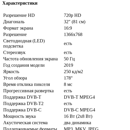
Характеристики
Разрешение HD
720p HD
Диагональ
32" (81 см)
Формат экрана
16:9
Разрешение
1366x768
Светодиодная (LED)
есть
подсветка
Стереозвук
есть
Частота обновления экрана
50 Гц
Год создания модели
2019
Яркость
250 кд/м2
Угол обзора
178°
Время отклика пикселя
8 мс
Прогрессивная развертка
есть
Поддержка DVB-T
DVB-T MPEG4
Поддержка DVB-T2
есть
Поддержка DVB-C
DVB-C MPEG4
Мощность звука
16 Вт (2х8 Вт)
Акустическая система
два динамика
Поддерживаемые форматы
MP3, MKV, JPEG