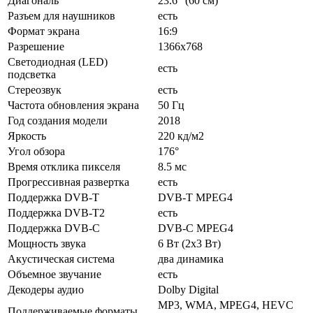
Диагональ
23.6" (60 см)
Разъем для наушников
есть
Формат экрана
16:9
Разрешение
1366x768
Светодиодная (LED)
есть
подсветка
Стереозвук
есть
Частота обновления экрана
50 Гц
Год создания модели
2018
Яркость
220 кд/м2
Угол обзора
176°
Время отклика пикселя
8.5 мс
Прогрессивная развертка
есть
Поддержка DVB-T
DVB-T MPEG4
Поддержка DVB-T2
есть
Поддержка DVB-C
DVB-C MPEG4
Мощность звука
6 Вт (2х3 Вт)
Акустическая система
два динамика
Объемное звучание
есть
Декодеры аудио
Dolby Digital
MP3, WMA, MPEG4, HEVC
Поддерживаемые форматы