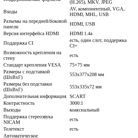
(H.265), MKV, JPEG
AV, компонентный, VGA,
Входы
HDMI, MHL, USB
Разъемы на передней/боковой
HDMI, USB
панели
Версия интерфейса HDMI
HDMI 1.4a
есть, один слот, поддержка
Поддержка CI
CI+
Возможность крепления на
есть
стену
Стандарт крепления VESA
75×75 мм
Размеры с подставкой
553x377x208 мм
(ШxВxГ)
Размеры без подставки
553x335x72 мм
(ШxВxГ)
Дополнительная информация
SCART
Контрастность
3000:1
Выходы
коаксиальный
Поддержка стереозвука
есть
NICAM
Телетекст
есть
Автоматическое