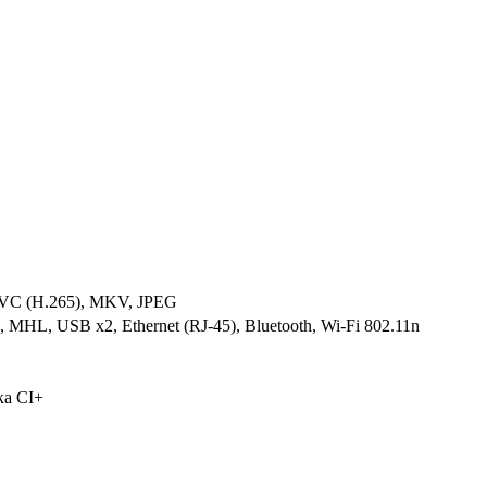
C (H.265), MKV, JPEG
HL, USB x2, Ethernet (RJ-45), Bluetooth, Wi-Fi 802.11n
ка CI+