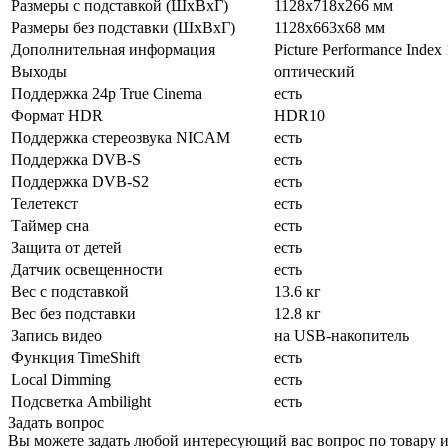
Размеры с подставкой (ШxВxГ)
1128x718x266 мм
Размеры без подставки (ШxВxГ)
1128x663x68 мм
Дополнительная информация
Picture Performance Inde
Выходы
оптический
Поддержка 24p True Cinema
есть
Формат HDR
HDR10
Поддержка стереозвука NICAM
есть
Поддержка DVB-S
есть
Поддержка DVB-S2
есть
Телетекст
есть
Таймер сна
есть
Защита от детей
есть
Датчик освещенности
есть
Вес с подставкой
13.6 кг
Вес без подставки
12.8 кг
Запись видео
на USB-накопитель
Функция TimeShift
есть
Local Dimming
есть
Подсветка Ambilight
есть
Задать вопрос
Вы можете задать любой интересующий вас вопрос по товару и