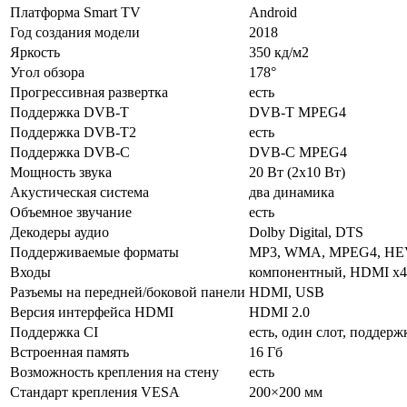
Платформа Smart TV
Android
Год создания модели
2018
Яркость
350 кд/м2
Угол обзора
178°
Прогрессивная развертка
есть
Поддержка DVB-T
DVB-T MPEG4
Поддержка DVB-T2
есть
Поддержка DVB-C
DVB-C MPEG4
Мощность звука
20 Вт (2х10 Вт)
Акустическая система
два динамика
Объемное звучание
есть
Декодеры аудио
Dolby Digital, DTS
Поддерживаемые форматы
MP3, WMA, MPEG4, HEV
Входы
компонентный, HDMI x4, M
Разъемы на передней/боковой панели
HDMI, USB
Версия интерфейса HDMI
HDMI 2.0
Поддержка CI
есть, один слот, поддерж
Встроенная память
16 Гб
Возможность крепления на стену
есть
Стандарт крепления VESA
200×200 мм