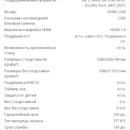
Поддерживаемые форматы
MP3, WMA, MPEG4, HEVC
(H.265), DivX, MKV, JPEG
Входы
HDMI, USB
Разъемы на передней/
USB
боковой панели
Версия интерфейса HDMI
HDMI 1.4
Поддержка CI
есть, один слот, поддержка
CI+
Возможность крепления на
есть
стену
Размеры с подставкой
508x358x146 мм
(ШxВxГ)
Размеры без подставки
508x317x53 мм
(ШxВxГ)
Поддержка DVB-S2
есть
Таймер сна
есть
Защита от детей
есть
Вес с подставкой
3 кг
Вес без подставки
2.9 кг
Гарантийный срок
730 дн.
Тип матрицы экрана
TFT IPS
Срок службы
730 дн.