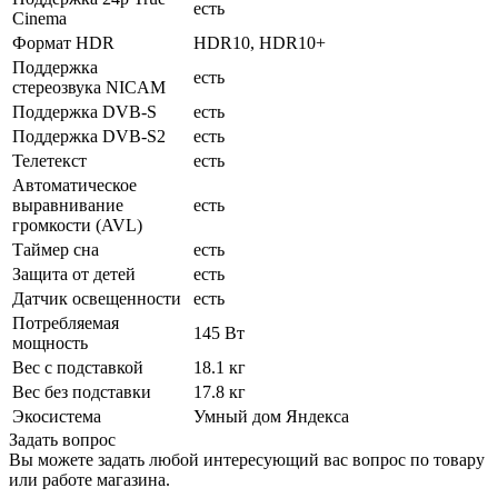
есть
Cinema
Формат HDR
HDR10, HDR10+
Поддержка
есть
стереозвука NICAM
Поддержка DVB-S
есть
Поддержка DVB-S2
есть
Телетекст
есть
Автоматическое
выравнивание
есть
громкости (AVL)
Таймер сна
есть
Защита от детей
есть
Датчик освещенности
есть
Потребляемая
145 Вт
мощность
Вес с подставкой
18.1 кг
Вес без подставки
17.8 кг
Экосистема
Умный дом Яндекса
Задать вопрос
Вы можете задать любой интересующий вас вопрос по товару
или работе магазина.