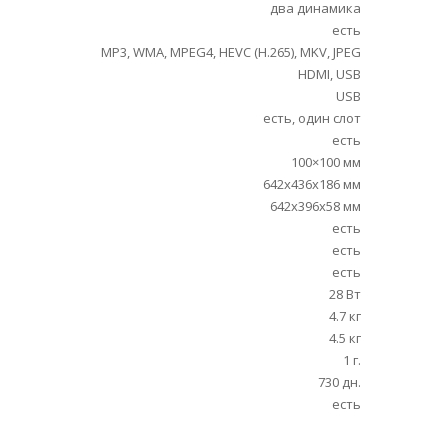
два динамика
есть
MP3, WMA, MPEG4, HEVC (H.265), MKV, JPEG
HDMI, USB
USB
есть, один слот
есть
100×100 мм
642x436x186 мм
642x396x58 мм
есть
есть
есть
28 Вт
4.7 кг
4.5 кг
1 г.
730 дн.
есть