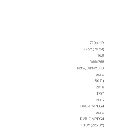
720p HD
27.5" (70 см)
16:9
1366x768
есть, Direct LED
есть
50 Гц
2018
178°
есть
DVB-T MPEG4
есть
DVB-C MPEG4
10 Вт (2х5 Вт)