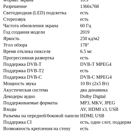
Разрешение
1366x768
Светодиодная (LED) подсветка
есть
Стереозвук
есть
Частота обновления экрана
60 Гц
Год создания модели
2019
Яркость
250 кд/м2
Угол обзора
178°
Время отклика пикселя
6.5 мс
Прогрессивная развертка
есть
Поддержка DVB-T
DVB-T MPEG4
Поддержка DVB-T2
есть
Поддержка DVB-C
DVB-C MPEG4
Мощность звука
10 Вт (2х5 Вт)
Акустическая система
два динамика
Декодеры аудио
Dolby Digital
Поддерживаемые форматы
MP3, MKV, JPEG
Входы
AV, HDMI x3, USB
Разъемы на передней/боковой панели
HDMI, USB
Поддержка CI
есть, один слот, поддерж
Возможность крепления на стену
есть