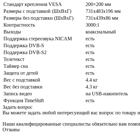
Стандарт крепления VESA
200×200 мм
Размеры с подставкой (ШxВxГ)
731x483x196 мм
Размеры без подставки (ШxВxГ)
731x439x86 мм
Контрастность
3000:1
Выходы
коаксиальный
Поддержка стереозвука NICAM
есть
Поддержка DVB-S
есть
Поддержка DVB-S2
есть
Телетекст
есть
Таймер сна
есть
Защита от детей
есть
Вес с подставкой
4.4 кг
Вес без подставки
4.3 кг
Запись видео
на USB-накопитель
Функция TimeShift
есть
Задать вопрос
Вы можете задать любой интересующий вас вопрос по товару и
Наши квалифицированные специалисты обязательно вам помог
Отзывы